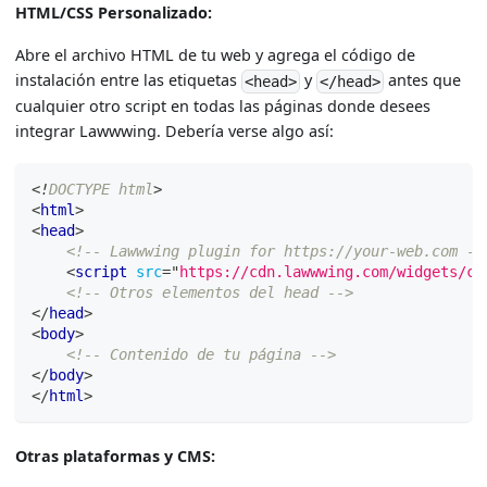
HTML/CSS Personalizado
:
Abre el archivo HTML de tu web y agrega el código de
instalación entre las etiquetas
y
antes que
<head>
</head>
cualquier otro script en todas las páginas donde desees
integrar Lawwwing. Debería verse algo así:
<!
DOCTYPE
html
>
<
html
>
<
head
>
<!-- Lawwwing plugin for https://your-web.com --
<
script
src
=
"
https://cdn.lawwwing.com/widgets/cu
<!-- Otros elementos del head -->
</
head
>
<
body
>
<!-- Contenido de tu página -->
</
body
>
</
html
>
Otras plataformas y CMS
: